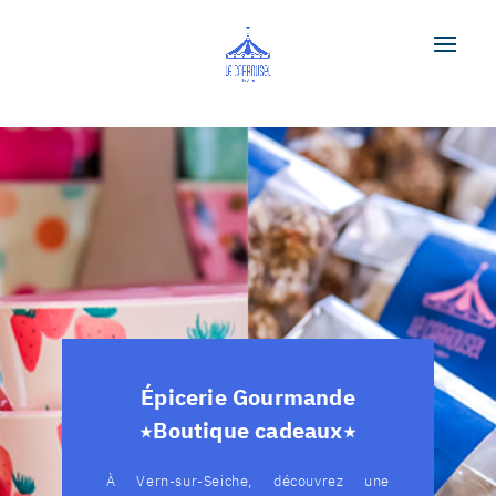
Épicerie Gourmande
Boutique cadeaux
★
★
À Vern-sur-Seiche, découvrez une