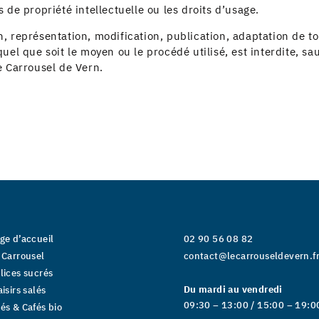
 de propriété intellectuelle ou les droits d’usage.
, représentation, modification, publication, adaptation de to
uel que soit le moyen ou le procédé utilisé, est interdite, sa
e Carrousel de Vern.
ge d’accueil
02 90 56 08 82
 Carrousel
contact@lecarrouseldevern.f
lices sucrés
Du mardi au vendredi
aisirs salés
09:30 – 13:00 / 15:00 – 19:0
és & Cafés bio