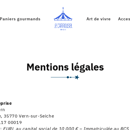
Paniers gourmands
Art de vivre
Acces
Mentions légales
eprise
ern
te, 35770 Vern-sur-Seiche
 117 00019
 :
EURL au capital social de 10 000 € – Immatriculée au RCS