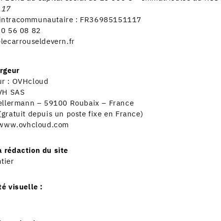
117
intracommunautaire : FR36985151117
90 56 08 82
lecarrouseldevern.fr
ergeur
ur : OVHcloud
OVH SAS
Kellermann – 59100 Roubaix – France
gratuit depuis un poste fixe en France)
/www.ovhcloud.com
 rédaction du site
tier
é visuelle :