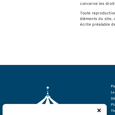
concerne les droits
Toute reproduction
éléments du site, q
écrite préalable d
Pa
Le
Dé
Pl
Th