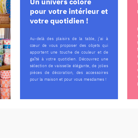
Un univers coloré
pour votre intérieur et
votre quotidien !
Au-delà des plaisirs de la table, j’ai à
cœur de vous proposer des objets qui
apportent une touche de couleur et de
gaîté à votre quotidien. Découvrez une
sélection de vaisselle élégante, de jolies
pièces de décoration, des accessoires
pour la maison et pour vous mesdames !