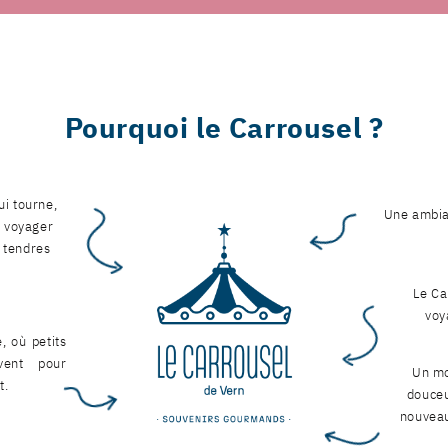
Pourquoi le Carrousel ?
i tourne,
Une ambia
t voyager
e tendres
Le Ca
voy
é, où petits
vent pour
⁠⁠Un 
t.
douceu
nouveau