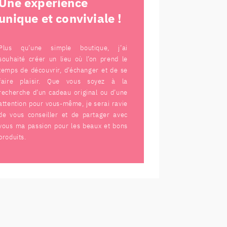
Une expérience
unique et conviviale !
Plus qu’une simple boutique, j’ai
souhaité créer un lieu où l’on prend le
temps de découvrir, d’échanger et de se
faire plaisir. Que vous soyez à la
recherche d’un cadeau original ou d’une
attention pour vous-même, je serai ravie
de vous conseiller et de partager avec
vous ma passion pour les beaux et bons
produits.